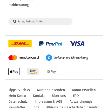
Farbberatung
Visa
Paypal
DHL
Mastercard
Vorkasse
Apple
Amazon
Google
Pay
Pay
Pay
Tipps & Tricks
Muster einsenden
Konto erstellen
Mein Konto
Kontakt
Über uns
FAQ
Datenschutz
Impressum & AGB
Auszeichnungen
Newsletter
Jobs
Allgemeine Geschäftsbedingungen