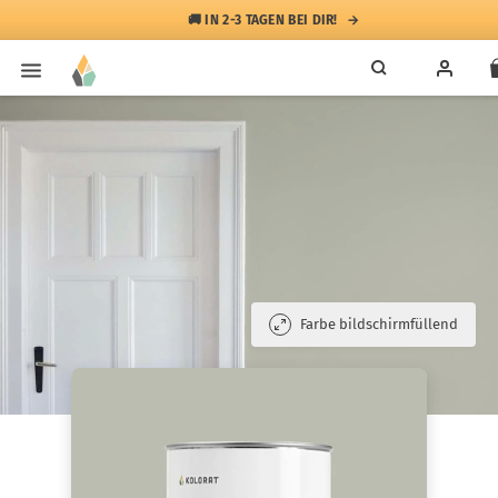
🚚 IN 2-3 TAGEN BEI DIR!
Farbe bildschirmfüllend