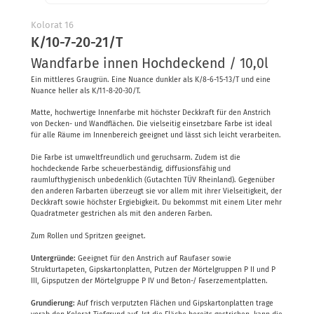
Kolorat
Farbpaletten
Kolorat 16
K/10-7-20-21/T
Wandfarbe innen Hochdeckend / 10,0l
Ein mittleres Graugrün. Eine Nuance dunkler als K/8-6-15-13/T und eine
Nuance heller als K/11-8-20-30/T.
Matte, hochwertige Innenfarbe mit höchster Deckkraft für den Anstrich
von Decken- und Wandflächen. Die vielseitig einsetzbare Farbe ist ideal
für alle Räume im Innenbereich geeignet und lässt sich leicht verarbeiten.
Die Farbe ist umweltfreundlich und geruchsarm. Zudem ist die
hochdeckende Farbe scheuerbeständig, diffusionsfähig und
raumlufthygienisch unbedenklich (Gutachten TÜV Rheinland). Gegenüber
den anderen Farbarten überzeugt sie vor allem mit ihrer Vielseitigkeit, der
Deckkraft sowie höchster Ergiebigkeit. Du bekommst mit einem Liter mehr
Quadratmeter gestrichen als mit den anderen Farben.
Zum Rollen und Spritzen geeignet.
Untergründe:
Geeignet für den Anstrich auf Raufaser sowie
Strukturtapeten, Gipskartonplatten, Putzen der Mörtelgruppen P II und P
III, Gipsputzen der Mörtelgruppe P IV und Beton-/ Faserzementplatten.
Grundierung:
Auf frisch verputzten Flächen und Gipskartonplatten trage