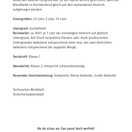
vorab den Kolorat-Tiefgrund auf. Ist die Fläche bereits gestrichen, kann die
Wandfarbe in Hochdeckend gleich auf den vorhandenen Anstrich
aufgetragen werden.
Eimergrößen:
2.5 Liter, 5 Liter, 10 Liter
Glanzgrad:
stumpfmatt
Reichweite:
ca. 8m²/ je 1 Liter bei einmaligem Anstrich auf glattem
Untergrund. Auf frisch verputzten Flächen oder stark strukturierten
Untergründen kalkuliere entsprechend mehr bzw. bei zwei Anstrichen
kalkuliere entsprechend die doppelte Menge.
Deckkraft:
Klasse 1
Nassabrieb:
Klasse 2, entspricht scheuerbeständig
Passendes Streichwerkzeug:
Farbpinsel, Kleine Farbrolle, Große Farbrolle
Technisches Merkblatt
Sicherheitsdatenblatt
Na da schau an: Das passt doch perfekt!