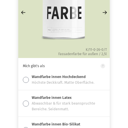
←
→
K/11-0-26-0/T
Fassadenfarbe für außen / 2,5l
Mich gibt's als
?
Wandfarbe innen Hochdeckend
Höchste Deckkraft. Matte Oberfläche.
Wandfarbe innen Latex
Abwaschbar & für stark beanspruchte
Bereiche. Seidenmatt.
Wandfarbe innen Bio-Silikat