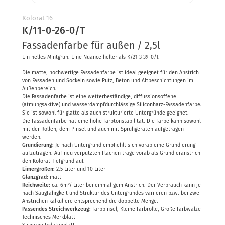
Kolorat
Farbpaletten
Kolorat 16
K/11-0-26-0/T
Fassadenfarbe für außen / 2,5l
Ein helles Mintgrün. Eine Nuance heller als K/21-3-39-0/T.
Die matte, hochwertige Fassadenfarbe ist ideal geeignet für den Anstrich
von Fassaden und Sockeln sowie Putz, Beton und Altbeschichtungen im
Außenbereich.
Die Fassadenfarbe ist eine wetterbeständige, diffussionsoffene
(atmungsaktive) und wasserdampfdurchlässige Siliconharz-Fassadenfarbe.
Sie ist sowohl für glatte als auch strukturierte Untergründe geeignet.
Die Fassadenfarbe hat eine hohe Farbtonstabilität. Die Farbe kann sowohl
mit der Rollen, dem Pinsel und auch mit Sprühgeräten aufgetragen
werden.
Grundierung:
Je nach Untergrund empfiehlt sich vorab eine Grundierung
aufzutragen. Auf neu verputzten Flächen trage vorab als Grundieranstrich
den Kolorat-Tiefgrund auf.
Eimergrößen:
2.5 Liter und 10 Liter
Glanzgrad:
matt
Reichweite:
ca. 6m²/ Liter bei einmaligem Anstrich. Der Verbrauch kann je
nach Saugfähigkeit und Struktur des Untergrundes variieren bzw. bei zwei
Anstrichen kalkuliere entsprechend die doppelte Menge.
Passendes Streichwerkzeug:
Farbpinsel, Kleine Farbrolle, Große Farbwalze
Technisches Merkblatt