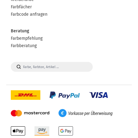
Farbfächer
Farbcode anfragen
Beratung
Farbempfehlung
Farbberatung
Visa
Paypal
DHL
Mastercard
Vorkasse
Apple
Amazon
Google