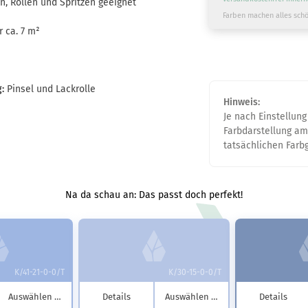
n, Rollen und Spritzen geeignet
Farben machen alles schö
r ca. 7 m²
:
Pinsel und Lackrolle
Hinweis:
Je nach Einstellung
Farbdarstellung am
tatsächlichen Far
Na da schau an: Das passt doch perfekt!
K/41-21-0-0/T
K/30-15-0-0/T
Auswählen …
Details
Auswählen …
Details