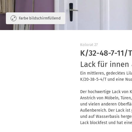
Farbe bildschirmfüllend
Kolorat
Farbpaletten
Kolorat 27
K/32-48-7-11/
Lack für innen
Ein mittleres, gedecktes Li
K/20-38-5-4/T und eine Nuan
Der hochwertige Lack von Ko
Anstrich von Möbeln, Türen
und vielen anderen Oberfl
Außenbereich. Der Lack ist
und auf Wasserbasis hergest
Lack blockfest und hat eine