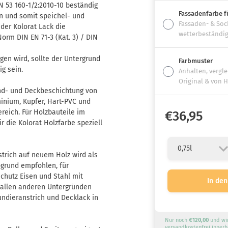
N 53 160-1/2:2010-10 beständig
Fassadenfarbe f
 und somit speichel- und
Fassaden- & Soc
der Kolorat Lack die
wetterbeständig
rm DIN EN 71-3 (Kat. 3) / DIN
gen wird, sollte der Untergrund
Farbmuster
ig sein.
Anhalten, vergl
Original & von 
nd- und Deckbeschichtung von
minium, Kupfer, Hart-PVC und
reich. Für Holzbauteile im
€36,95
 die Kolorat Holzfarbe speziell
trich auf neuem Holz wird als
ogrund empfohlen, für
chutz Eisen und Stahl mit
 allen anderen Untergründen
undieranstrich und Decklack in
Nur noch
€120,00
und wi
versandkostenfrei innerh