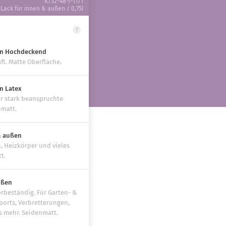
K/32-48-7-11/T
Lack für innen & außen / 0,75l
?
en Hochdeckend
ft. Matte Oberfläche.
n Latex
r stark beanspruchte
nmatt.
& außen
, Heizkörper und vieles
t.
ußen
rbeständig. Für Garten- &
ports, Verbretterungen,
s mehr. Seidenmatt.