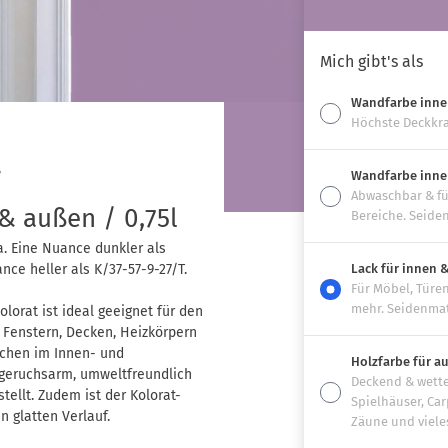
Mich gibt's als
Wandfarbe inn
Höchste Deckkra
T
Wandfarbe inne
Abwaschbar & fü
 & außen / 0,75l
Bereiche. Seide
la. Eine Nuance dunkler als
ce heller als K/37-57-9-27/T.
Lack für innen 
Für Möbel, Türen
mehr. Seidenmat
lorat ist ideal geeignet für den
, Fenstern, Decken, Heizkörpern
ächen im Innen- und
Holzfarbe für a
 geruchsarm, umweltfreundlich
Deckend & wette
ellt. Zudem ist der Kolorat-
Spielhäuser, Car
n glatten Verlauf.
Zäune und viele