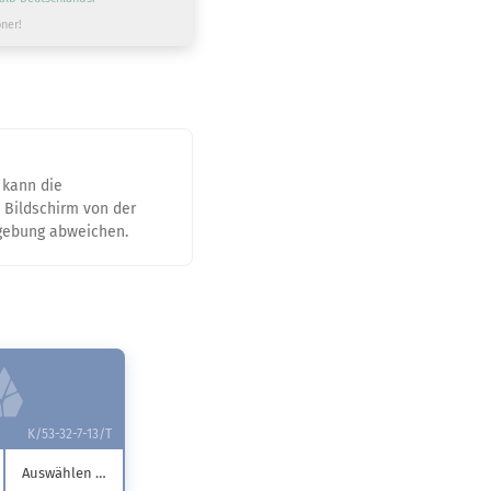
ner!
 kann die
 Bildschirm von der
bgebung abweichen.
K/53-32-7-13/T
Auswählen …