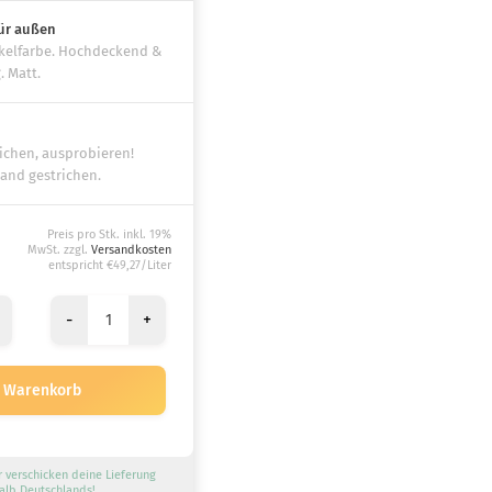
ür außen
kelfarbe. Hochdeckend &
. Matt.
eichen, ausprobieren!
Hand gestrichen.
Preis pro Stk. inkl. 19%
MwSt. zzgl.
Versandkosten
entspricht €49,27/Liter
-
+
r verschicken deine Lieferung
alb Deutschlands!