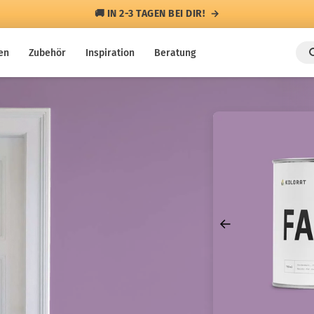
🚚 IN 2-3 TAGEN BEI DIR!
en
Zubehör
Inspiration
Beratung
←