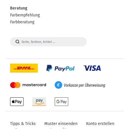
Beratung
Farbempfehlung
Farbberatung
Visa
Paypal
DHL
Mastercard
Vorkasse
Apple
Amazon
Google
Pay
Pay
Pay
Tipps & Tricks
Muster einsenden
Konto erstellen