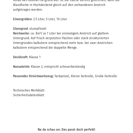
vorab den Kolorat-Tiefgrund auf. Ist die Fläche bereits gestrichen, kann die
Wandfarbe in Hochdeckend gleich auf den vorhandenen Anstrich
aufgetragen werden.
Eimergrößen:
2.5 Liter, 5 Liter, 10 Liter
Glanzgrad:
stumpfmatt
Reichweite:
ca. 8m²/ je 1 Liter bei einmaligem Anstrich auf glattem
Untergrund. Auf frisch verputzten Flächen oder stark strukturierten
Untergründen kalkuliere entsprechend mehr bzw. bei zwei Anstrichen
kalkuliere entsprechend die doppelte Menge.
Deckkraft:
Klasse 1
Nassabrieb:
Klasse 2, entspricht scheuerbeständig
Passendes Streichwerkzeug:
Farbpinsel, Kleine Farbrolle, Große Farbrolle
Technisches Merkblatt
Sicherheitsdatenblatt
Na da schau an: Das passt doch perfekt!