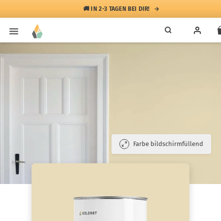
🚚 IN 2-3 TAGEN BEI DIR!
Farbe bildschirmfüllend