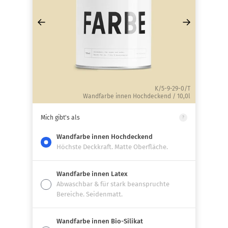
←
→
K/5-9-29-0/T
Wandfarbe innen Hochdeckend / 10,0l
Mich gibt's als
?
Wandfarbe innen Hochdeckend
Höchste Deckkraft. Matte Oberfläche.
Wandfarbe innen Latex
Abwaschbar & für stark beanspruchte
Bereiche. Seidenmatt.
Wandfarbe innen Bio-Silikat