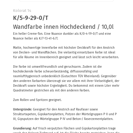
Kolorat
Farbpaletten
Kolorat 14
K/5-9-29-0/T
Wandfarbe innen Hochdeckend / 10,0l
Ein heller Creme-Ton. Eine Nuance dunkler als K/0-4-19-0/T und eine
Nuance heller als K/7-13-41-6/T.
Matte, hochwertige Innenfarbe mit höchster Deckkraft für den Anstrich
von Decken- und Wandflächen. Die vielseitig einsetzbare Farbe ist ideal
für alle Räume im Innenbereich geeignet und lässt sich leicht verarbeiten.
Die Farbe ist umweltfreundlich und geruchsarm. Zudem ist die
hochdeckende Farbe scheuerbeständig, diffusionsfähig und
raumlufthygienisch unbedenklich (Gutachten TÜV Rheinland). Gegenüber
den anderen Farbarten überzeugt sie vor allem mit ihrer Vielseitigkeit, der
Deckkraft sowie höchster Ergiebigkeit. Du bekommst mit einem Liter mehr
Quadratmeter gestrichen als mit den anderen Farben.
Zum Rollen und Spritzen geeignet.
Untergründe:
Geeignet für den Anstrich auf Raufaser sowie
Strukturtapeten, Gipskartonplatten, Putzen der Mörtelgruppen P II und P
III, Gipsputzen der Mörtelgruppe P IV und Beton-/ Faserzementplatten.
Grundierung:
Auf frisch verputzten Flächen und Gipskartonplatten trage